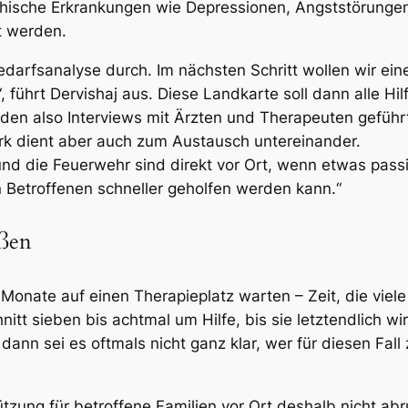
chische Erkrankungen wie Depressionen, Angststörunge
t werden.
Bedarfsanalyse durch. Im nächsten Schritt wollen wir ein
 führt Dervishaj aus. Diese Landkarte soll dann alle Hi
rden also Interviews mit Ärzten und Therapeuten gefüh
k dient aber auch zum Austausch untereinander.
i und die Feuerwehr sind direkt vor Ort, wenn etwas pas
n Betroffenen schneller geholfen werden kann.“
eßen
Monate auf einen Therapieplatz warten – Zeit, die viel
nitt sieben bis achtmal um Hilfe, bis sie letztendlich w
nn sei es oftmals nicht ganz klar, wer für diesen Fall 
ützung für betroffene Familien vor Ort deshalb nicht a