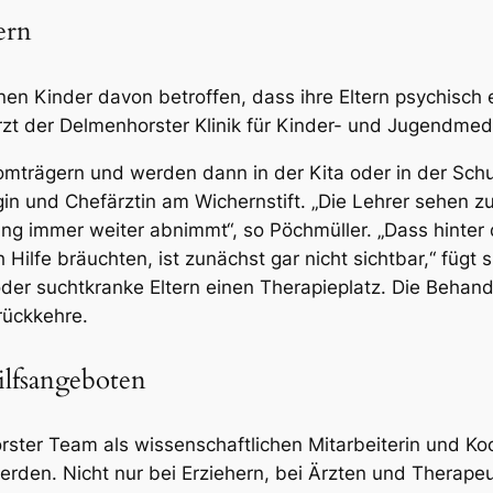
ern
onen Kinder davon betroffen, dass ihre Eltern psychisch
rzt der Delmenhorster Klinik für Kinder- und Jugendmedi
trägern und werden dann in der Kita oder in der Schule
n und Chefärztin am Wichernstift. „Die Lehrer sehen zu
ung immer weiter abnimmt“, so Pöchmüller. „Dass hinte
h Hilfe bräuchten, ist zunächst gar nicht sichtbar,“ fügt
er suchtkranke Eltern einen Therapieplatz. Die Behandl
rückkehre.
ilfsangeboten
ster Team als wissenschaftlichen Mitarbeiterin und Koo
den. Nicht nur bei Erziehern, bei Ärzten und Therapeu